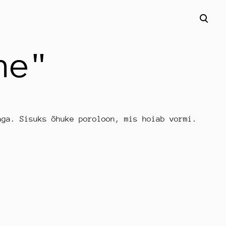
lisati
Vaata ostukorvi
ostukorvi.
ne"
aga. Sisuks õhuke poroloon, mis hoiab vormi.