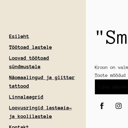
"S
Esileht
Töötoad lastele
Loovad töötoad
sündmustele
Kroon on val
Toote mõõdud
Näomaalingud ja glitter
tattood
Lisa ostuko
Linnalaagrid
Loovusringid lasteaia-
ja koolilastele
Kontakt