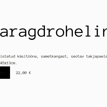
maragdroheli
mistatud käsitööna, sametkangast, seotav takjapael
 45x13cm.
rvi
22,00 €