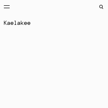
lisati
Vaata ostukorvi
ostukorvi.
Kaelakee